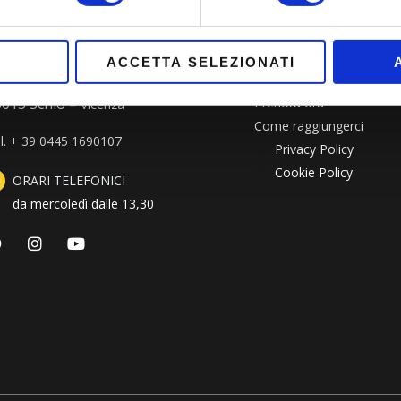
ove siamo
Quick Link
ACCETTA SELEZIONATI
ntrà Pacche 2
Idee di menù
6015 Schio –
Prenota ora
Vicenza
Come raggiungerci
l. + 39 0445 1690107
Privacy Policy
Cookie Policy
ORARI TELEFONICI
da mercoledì dalle 13,30
F
I
Y
a
n
o
c
s
u
e
t
t
b
a
u
o
g
b
o
r
e
k
a
m