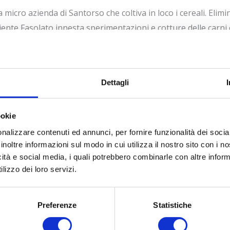
micro azienda di Santorso che coltiva in loco i cereali. Eliminat
nte Fasolato innesta sperimentazioni e cotture delle carni co
lino e cotto nell’azoto liquido per 48 ore è una bomba di sa
 Jackson Pollock, uguale a un quadro del pittore: cotto in un 
 i dolci sono a km 0, come il
Frutta e Verdura
, tutto dell’orto
Dettagli
e al basilico. Cantina monumentale e con annate vecchie da 1
ookie
nalizzare contenuti ed annunci, per fornire funzionalità dei socia
inoltre informazioni sul modo in cui utilizza il nostro sito con i 
icità e social media, i quali potrebbero combinarle con altre inform
lizzo dei loro servizi.
Preferenze
Statistiche