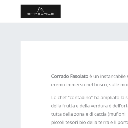
Vai
al
contenuto
Corrado Fasolato
è un instancabile s
eremo immerso nel bosco, sulle monta
Lo chef “contadino” ha ampliato la sua
della frutta e della verdura è dell’or
tutta della zona e di caccia (mufloni
piccoli tesori bio della terra e li por