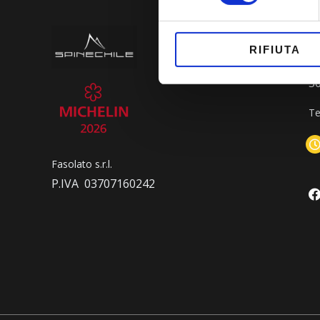
d
RIFIUTA
Co
3
Te
Fasolato s.r.l.
P.IVA 03707160242