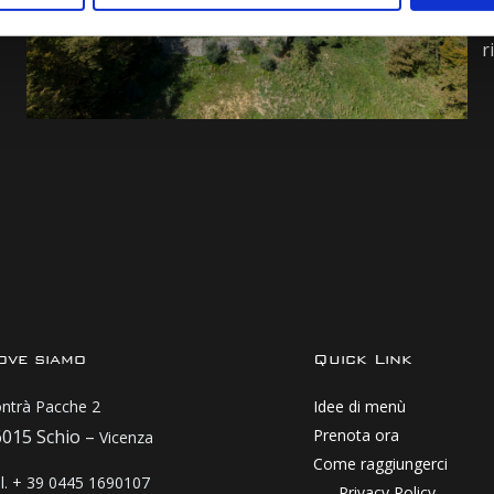
d
r
ove siamo
Quick Link
ntrà Pacche 2
Idee di menù
6015 Schio –
Prenota ora
Vicenza
Come raggiungerci
l. + 39 0445 1690107
Privacy Policy