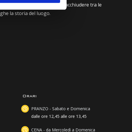
iventano un tutt’uno come a racchiudere tra le
ighe la storia del luogo.
Orari
PRANZO - Sabato e Domenica
dalle ore 12,45 alle ore 13,45
CENA - da Mercoledì a Domenica