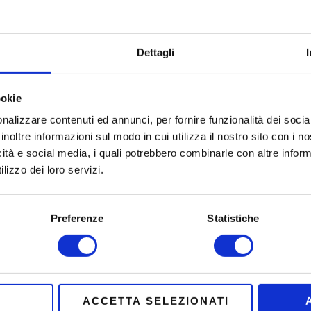
Dettagli
ookie
nalizzare contenuti ed annunci, per fornire funzionalità dei socia
Una casa abbarbicata tra ciottoli e boschi sullo
inoltre informazioni sul modo in cui utilizza il nostro sito con i 
spigolo di montagna …la stalla, il fienile, la grande
icità e social media, i quali potrebbero combinarle con altre inform
lizzo dei loro servizi.
vetrata, lo scorcio di valle che arriva al mare.
Preferenze
Statistiche
I
ACCETTA SELEZIONATI