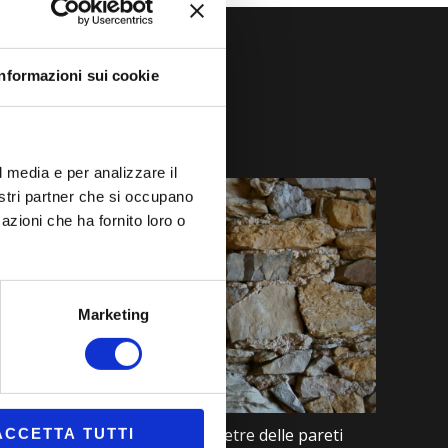
Informazioni sui cookie
l media e per analizzare il
nostri partner che si occupano
azioni che ha fornito loro o
Marketing
 vecchi libri incastonati tra le pietre delle pareti
ACCETTA TUTTI