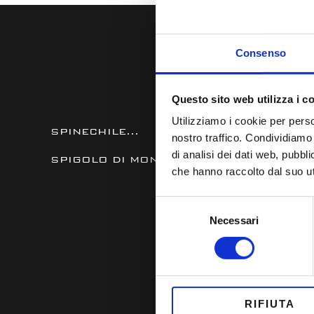
Consenso
Questo sito web utilizza i c
Utilizziamo i cookie per perso
SPINECHILE...
nostro traffico. Condividiamo 
di analisi dei dati web, pubbl
SPIGOLO DI MONTAGNA (CIMBRO)
che hanno raccolto dal suo uti
Selezione
Necessari
del
consenso
RIFIUTA