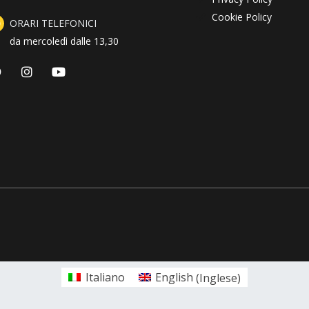
Cookie Policy
ORARI TELEFONICI
da mercoledì dalle 13,30
F
I
Y
a
n
o
c
s
u
e
t
t
b
a
u
o
g
b
o
r
e
k
a
m
Italiano
English
(
Inglese
)