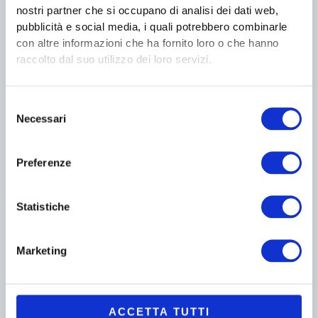
Le Pacche
nostri partner che si occupano di analisi dei dati web,
pubblicità e social media, i quali potrebbero combinarle
con altre informazioni che ha fornito loro o che hanno
Menù interamente vegetariano.
raccolto dal suo utilizzo dei loro servizi.
9 Portate
Selezione
Necessari
del
consenso
Preferenze
120
€
a persona
Statistiche
Menù proposto per l'intero tavolo
Marketing
DEGUSTAZIONE
Degustazione 5 calici euro 70,00 a persona
ACCETTA TUTTI