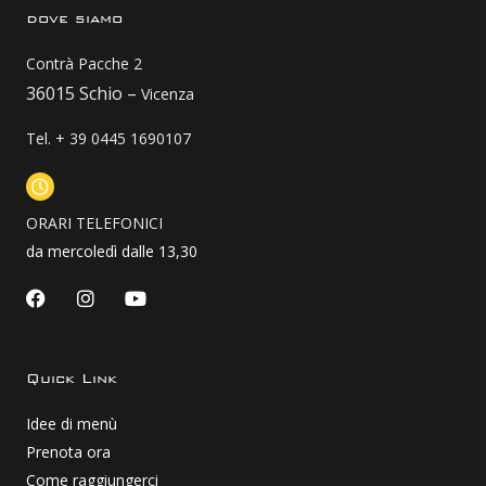
dove siamo
Contrà Pacche 2
36015 Schio –
Vicenza
Tel. + 39 0445 1690107
ORARI TELEFONICI
da mercoledì dalle 13,30
F
I
Y
a
n
o
c
s
u
e
t
t
b
a
u
Quick Link
o
g
b
o
r
e
Idee di menù
k
a
m
Prenota ora
Come raggiungerci