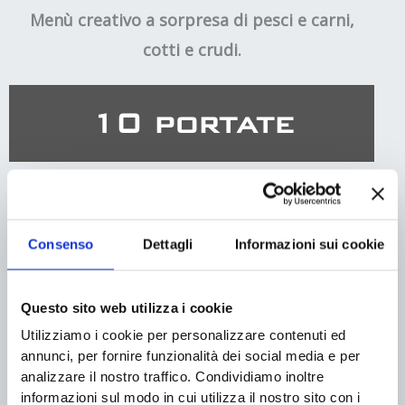
Menù creativo a sorpresa di pesci e carni,
cotti e crudi.
10 portate
150
€
a persona
Consenso
Dettagli
Informazioni sui cookie
Menù proposto per l'intero tavolo
Questo sito web utilizza i cookie
DEGUSTAZIONE
Utilizziamo i cookie per personalizzare contenuti ed
Degustazione 5 calici euro 70,00 a persona
annunci, per fornire funzionalità dei social media e per
analizzare il nostro traffico. Condividiamo inoltre
informazioni sul modo in cui utilizza il nostro sito con i