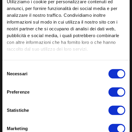
Utilizziamo i cookie per personalizzare contenuti ed
annunci, per fornire funzionalità dei social media e per
Fasolato s.r.l.
analizzare il nostro traffico. Condividiamo inoltre
P.IVA 03707160242
informazioni sul modo in cui utilizza il nostro sito con i
nostri partner che si occupano di analisi dei dati web,
pubblicità e social media, i quali potrebbero combinarle
con altre informazioni che ha fornito loro o che hanno
raccolto dal suo utilizzo dei loro servizi.
dove siamo
Contrà Pacche 2
Selezione
36015 Schio –
Necessari
Vicenza
del
consenso
Tel. + 39 0445 1690107
Preferenze
ORARI TELEFONICI
Statistiche
da mercoledì dalle 13,30
F
I
Y
Marketing