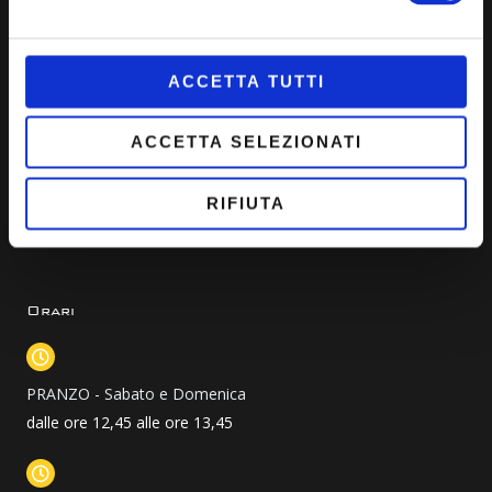
a
n
o
c
s
u
e
t
t
b
a
u
Quick Link
ACCETTA TUTTI
o
g
b
o
r
e
Idee di menù
k
a
ACCETTA SELEZIONATI
m
Prenota ora
Come raggiungerci
RIFIUTA
Privacy Policy
Cookie Policy
Orari
PRANZO - Sabato e Domenica
dalle ore 12,45 alle ore 13,45