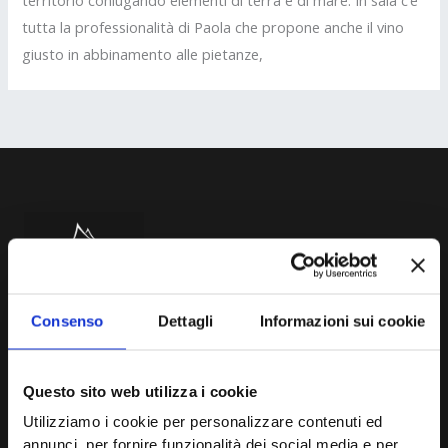
territorio coniugando elementi di terra e di mare. In sala c’è
tutta la professionalità di Paola che propone anche il vino
giusto in abbinamento alle pietanze,
Consenso
Dettagli
Informazioni sui cookie
Questo sito web utilizza i cookie
Utilizziamo i cookie per personalizzare contenuti ed
Fasolato s.r.l.
annunci, per fornire funzionalità dei social media e per