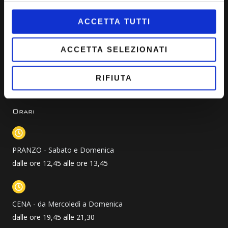
Quick Link
o
g
b
o
r
e
ACCETTA TUTTI
Idee di menù
k
a
m
Prenota ora
Come raggiungerci
ACCETTA SELEZIONATI
Privacy Policy
Cookie Policy
RIFIUTA
Orari
PRANZO - Sabato e Domenica
dalle ore 12,45 alle ore 13,45
CENA - da Mercoledì a Domenica
dalle ore 19,45 alle 21,30