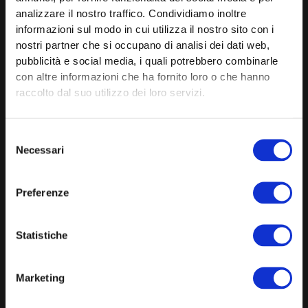
P.IVA 03707160242
analizzare il nostro traffico. Condividiamo inoltre
informazioni sul modo in cui utilizza il nostro sito con i
nostri partner che si occupano di analisi dei dati web,
pubblicità e social media, i quali potrebbero combinarle
con altre informazioni che ha fornito loro o che hanno
dove siamo
raccolto dal suo utilizzo dei loro servizi.
Contrà Pacche 2
36015 Schio –
Vicenza
Selezione
Necessari
del
Tel. + 39 0445 1690107
consenso
Preferenze
ORARI TELEFONICI
da mercoledì dalle 13,30
Statistiche
F
I
Y
a
n
o
Marketing
c
s
u
e
t
t
b
a
u