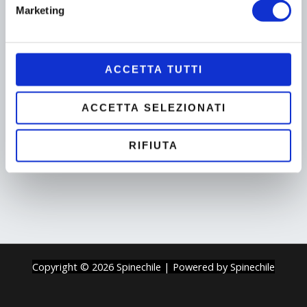
Marketing
Senza categoria
Quota a garanzia
ACCETTA TUTTI
prenotazione + riserva
tavolo più panoramico
ACCETTA SELEZIONATI
100,00
€
AGGIUNGI AL
RIFIUTA
CARRELLO
Copyright © 2026 Spinechile | Powered by Spinechile