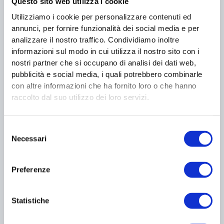
Questo sito web utilizza i cookie
Utilizziamo i cookie per personalizzare contenuti ed
annunci, per fornire funzionalità dei social media e per
analizzare il nostro traffico. Condividiamo inoltre
Senza categoria
Senza categoria
informazioni sul modo in cui utilizza il nostro sito con i
Iscrizione a lista
Quota a garanzia
nostri partner che si occupano di analisi dei dati web,
d’attesa
prenotazione
pubblicità e social media, i quali potrebbero combinarle
0,00
€
100,00
€
con altre informazioni che ha fornito loro o che hanno
raccolto dal suo utilizzo dei loro servizi.
AGGIUNGI AL
AGGIUNGI AL
CARRELLO
CARRELLO
Selezione
Necessari
del
consenso
Preferenze
Statistiche