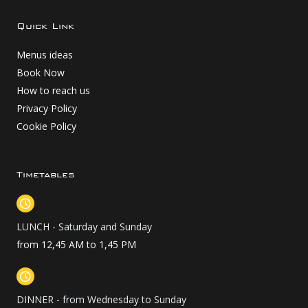
e
t
t
b
a
u
Quick Link
o
g
b
o
r
e
Menus ideas
k
a
m
Book Now
How to reach us
Privacy Policy
Cookie Policy
Timetables
LUNCH - Saturday and Sunday
from 12,45 AM to 1,45 PM
DINNER - from Wednesday to Sunday