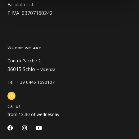
Fasolato s.r.l.
P.IVA 03707160242
Where we are
Contrà Pacche 2
36015 Schio –
Vicenza
Tel. + 39 0445 1690107
Call us
from 13,30 of wednesday
F
I
Y
a
n
o
c
s
u