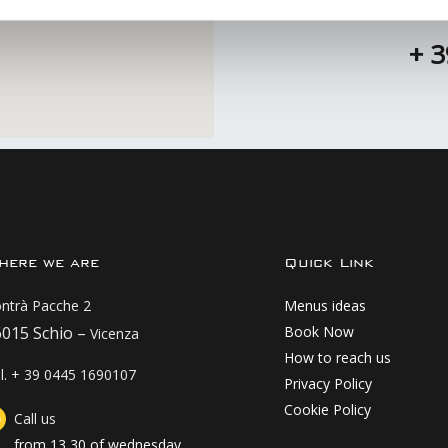
Wed
+ 
here we are
Quick Link
ntrà Pacche 2
Menus ideas
6015 Schio –
Book Now
Vicenza
How to reach us
l. + 39 0445 1690107
Privacy Policy
Cookie Policy
Call us
from 13,30 of wednesday