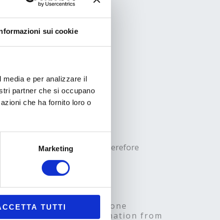
Informazioni sui cookie
l media e per analizzare il
nostri partner che si occupano
azioni che ha fornito loro o
 not open to the public and therefore
Marketing
cannot be visited.
nly be accessed by reservation
make reservations by phone
ACCETTA TUTTI
ct us for all other information from