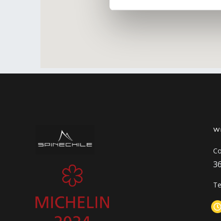
W
Co
3
Te